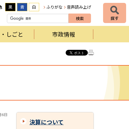
色
黒
青
白
ふりがな
音声読み上げ
者・しごと
市政情報
月6日
決算について