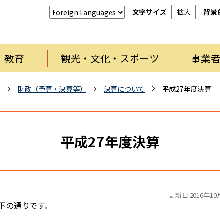
文字サイズ
拡大
背景
・教育
観光・文化・スポーツ
事業
報
財政（予算・決算等）
決算について
平成27年度決算
平成27年度決算
更新日:2016年10
下の通りです。