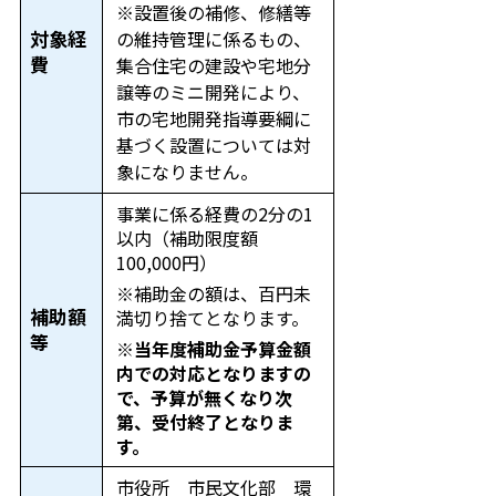
※設置後の補修、修繕等
対象経
の維持管理に係るもの、
費
集合住宅の建設や宅地分
譲等のミニ開発により、
市の宅地開発指導要綱に
基づく設置については対
象になりません。
事業に係る経費の2分の1
以内（補助限度額
100,000円）
※補助金の額は、百円未
補助額
満切り捨てとなります。
等
※当年度補助金予算金額
内での対応となりますの
で、予算が無くなり次
第、受付終了となりま
す。
市役所 市民文化部 環