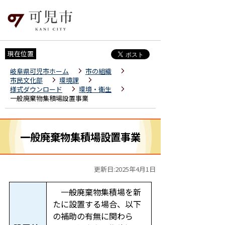
現在位置
岐阜県可児市ホーム
市の組織
市民文化部
環境課
様式ダウンロード
環境・衛生
一般廃棄物集積場設置事業
一般廃棄物集積場設置事業
更新日:2025年4月1日
一般廃棄物集積場を新
たに設置する場合、以下
の補助の有無に関わら