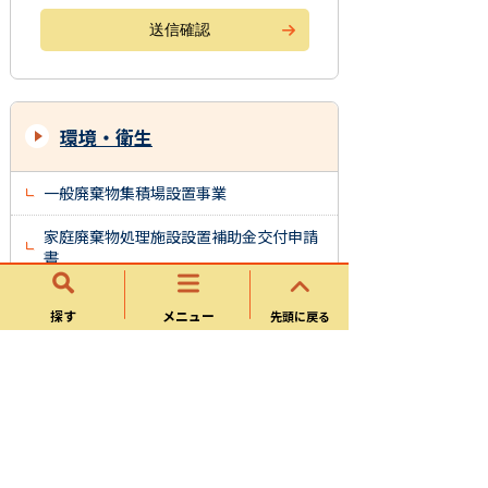
環境・衛生
一般廃棄物集積場設置事業
家庭廃棄物処理施設設置補助金交付申請
書
資源集団回収事業奨励金に関する様式
探す
メニュー
先頭に戻る
改葬許可申請書
犬の登録申請書
犬の登録事項変更届出書
犬の死亡届出書