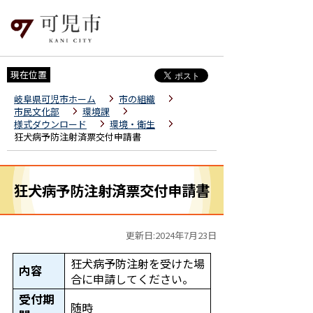
現在位置
岐阜県可児市ホーム
市の組織
市民文化部
環境課
様式ダウンロード
環境・衛生
狂犬病予防注射済票交付申請書
狂犬病予防注射済票交付申請書
更新日:2024年7月23日
狂犬病予防注射を受けた場
内容
合に申請してください。
受付期
随時