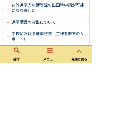
在外選挙人名簿登録の出国時申請が可能
になりました
選挙備品の貸出について
学校における選挙啓発（主権者教育のサ
ポート）
探す
メニュー
選挙管理委員会事務局
先頭に戻る
お知らせ
執行選挙
選挙について
検察審査会・裁判員制度
選挙運動