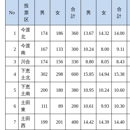
投
合
合
No
票
男
女
男
女
計
計
区
今渡
1
174
186
360
13.67
14.32
14.00
北
今渡
2
167
133
300
10.24
8.00
9.11
南
3
川合
174
156
330
8.80
8.05
8.43
下恵
4
302
298
600
15.85
14.94
15.38
土北
下恵
5
200
180
380
10.95
10.24
10.60
土南
土田
6
111
89
200
10.61
9.93
10.30
東
土田
7
199
201
400
14.42
14.39
14.40
西