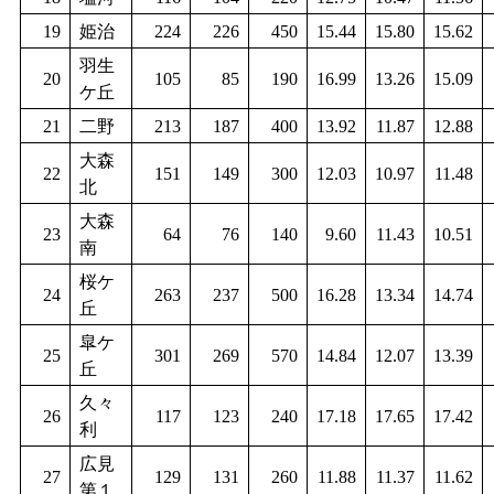
19
姫治
224
226
450
15.44
15.80
15.62
羽生
20
105
85
190
16.99
13.26
15.09
ケ丘
21
二野
213
187
400
13.92
11.87
12.88
大森
22
151
149
300
12.03
10.97
11.48
北
大森
23
64
76
140
9.60
11.43
10.51
南
桜ケ
24
263
237
500
16.28
13.34
14.74
丘
皐ケ
25
301
269
570
14.84
12.07
13.39
丘
久々
26
117
123
240
17.18
17.65
17.42
利
広見
27
129
131
260
11.88
11.37
11.62
第１