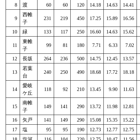
8
渡
60
60
120
14.18
14.63
14.41
西帷
9
231
219
450
17.25
15.89
16.56
子
10
緑
133
117
250
16.60
14.63
15.62
東帷
11
99
81
180
7.71
6.33
7.02
子
12
長坂
264
236
500
14.75
12.45
13.57
若葉
13
240
250
490
18.68
17.72
18.18
台
愛岐
14
118
92
210
13.45
9.90
11.63
ケ丘
南帷
15
149
141
290
13.72
11.98
12.81
子
16
矢戸
141
149
290
15.08
15.35
15.22
17
塩
95
95
190
12.73
12.77
12.75
18
塩河
116
104
220
12.75
10.47
11.56