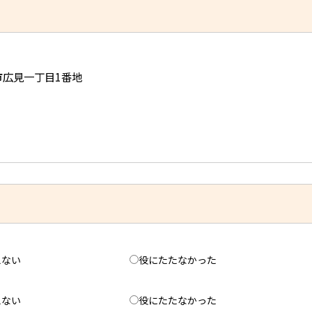
児市広見一丁目1番地
えない
役にたたなかった
えない
役にたたなかった