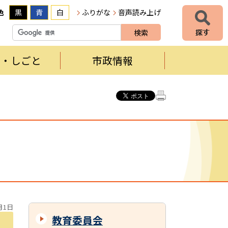
色
黒
青
白
ふりがな
音声読み上げ
者・しごと
市政情報
月1日
教育委員会