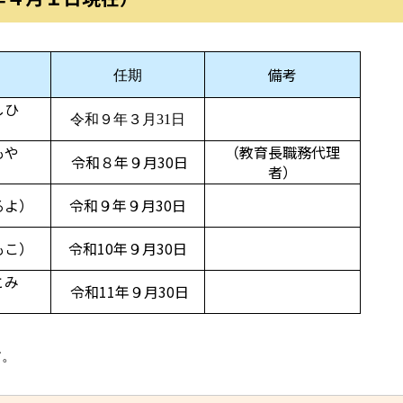
備考
任期
しひ
令和９年３月31日
もや
（教育長職務代理
令和８年９月30日
者）
るよ）
令和９年９月30日
もこ）
令和10年９月30日
とみ
令和11年９月30日
す。