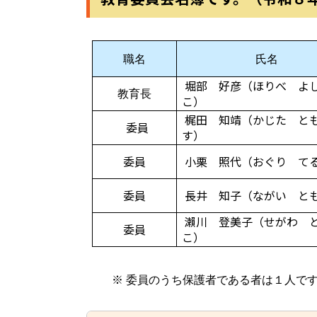
職名
氏名
堀部 好彦（ほりべ よ
教育長
こ）
梶田 知靖（かじた と
委員
す）
委員
小栗 照代（おぐり て
委員
長井 知子（ながい と
瀨川 登美子（せがわ 
委員
こ）
※
委員のうち保護者である者は１人で