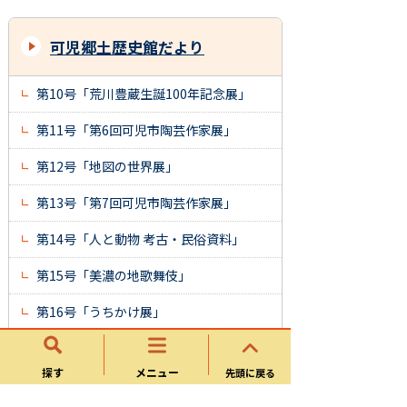
可児郷土歴史館だより
第10号「荒川豊蔵生誕100年記念展」
第11号「第6回可児市陶芸作家展」
第12号「地図の世界展」
第13号「第7回可児市陶芸作家展」
第14号「人と動物 考古・民俗資料」
第15号「美濃の地歌舞伎」
第16号「うちかけ展」
第17号「勇壮の美 四天と羽織」
探す
メニュー
先頭に戻る
第18号「特別展 東海の発掘ニュース」