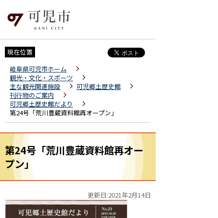
現在位置
岐阜県可児市ホーム
観光・文化・スポーツ
主な観光関連施設
可児郷土歴史館
刊行物のご案内
可児郷土歴史館だより
第24号「荒川豊蔵資料館再オープン」
第24号「荒川豊蔵資料館再オー
プン」
更新日:2021年2月14日