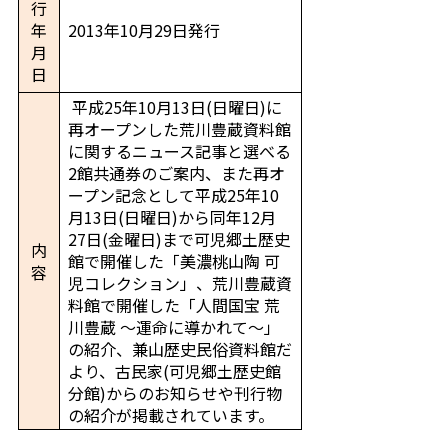
行
年
2013年10月29日発行
月
日
平成25年10月13日(日曜日)に
再オープンした荒川豊蔵資料館
に関するニュース記事と選べる
2館共通券のご案内、また再オ
ープン記念として平成25年10
月13日(日曜日)から同年12月
27日(金曜日)まで可児郷土歴史
内
館で開催した「美濃桃山陶 可
容
児コレクション」、荒川豊蔵資
料館で開催した「人間国宝 荒
川豊蔵 ～運命に導かれて～」
の紹介、兼山歴史民俗資料館だ
より、古民家(可児郷土歴史館
分館)からのお知らせや刊行物
の紹介が掲載されています。