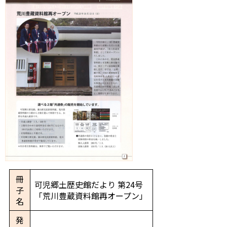
冊
可児郷土歴史館だより 第24号
子
「荒川豊蔵資料館再オープン」
名
発