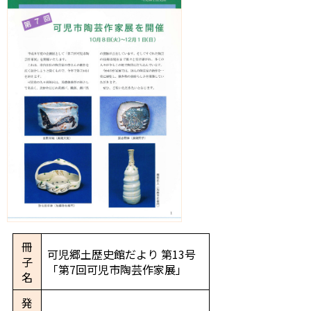
冊
可児郷土歴史館だより 第13号
子
「第7回可児市陶芸作家展」
名
発