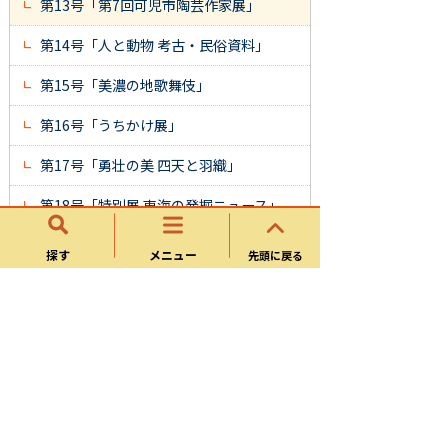
第13号「第7回可児市陶芸作家展」
第14号「人と動物 考古・民俗資料」
第15号「美濃の地歌舞伎」
第16号「うちかけ展」
第17号「勇壮の美 四天と羽織」
第18号「特別展 東海の発掘ニュース」
第19号「特別展 化石から見た可児」
探す
メニュー
先頭に戻る
第20号「大森奥山の山論」
第21号「大人も子どもも郷土歴史館へ大
集合」
第22号「特別展 弥七田織部展」
第23号「企画展 身近なこん虫たち」