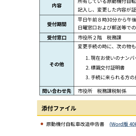
所有している原動機付自転
内容
記入し、変更した内容が
平日午前８時30分から午後
受付期間
日曜窓口および郵送等での
受付窓口
市役所２階 税務課
変更手続の時に、次の物も
現在お使いのナンバ
その他
標識交付証明書
手続に来られる方の
問い合わせ先
市役所 税務課税制係
添付ファイル
原動機付自転車改造申告書
(Word版 40