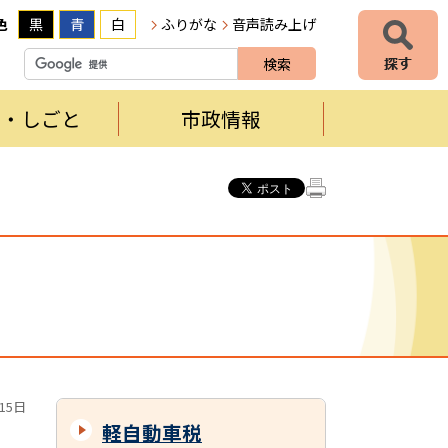
色
黒
青
白
ふりがな
音声読み上げ
者・しごと
市政情報
15日
軽自動車税