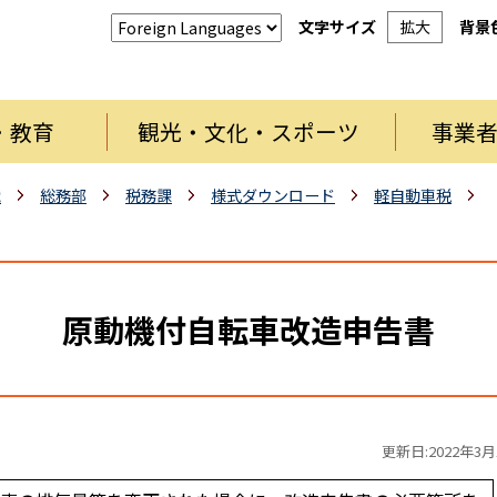
文字サイズ
拡大
背景
・教育
観光・文化・スポーツ
事業
織
総務部
税務課
様式ダウンロード
軽自動車税
原動機付自転車改造申告書
更新日:2022年3月