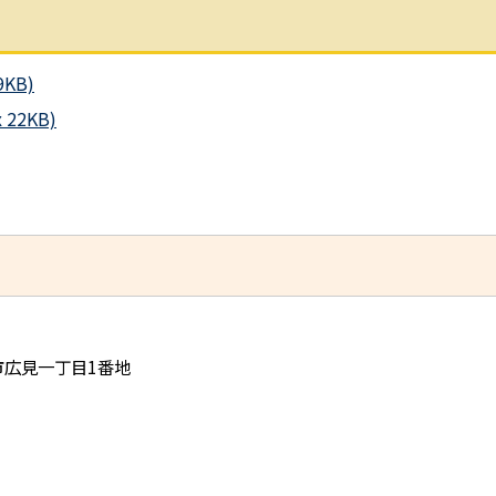
KB)
2KB)
児市広見一丁目1番地