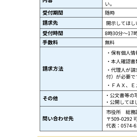
内容
い。
受付期間
随時
請求先
開示してほし
受付時間
8時30分～1
手数料
無料
・保有個人情
・本人確認書
請求方法
・代理人が請
付）が必要で
・ＦＡＸ、Ｅ
・公文書等の
その他
・公開してほ
市役所 総務
問い合わせ先
〒509-029
代表：0574-62