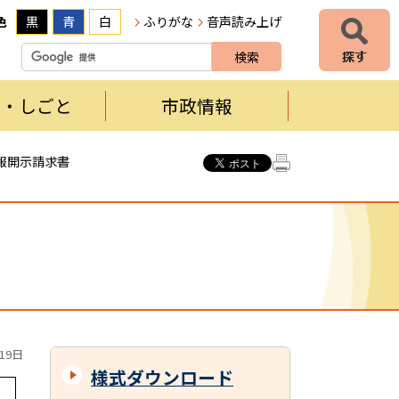
色
黒
青
白
ふりがな
音声読み上げ
者・しごと
市政情報
報開示請求書
19日
様式ダウンロード