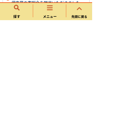
備事業の寄附金を贈呈いただきました
【小中学生対象】ライフジャケットを貸
探す
メニュー
先頭に戻る
し出します
文化スポーツ課
お知らせ
中学校部活動改革
スポーツ施設
スポーツ振興
様式ダウンロード
文化振興
よくある質問