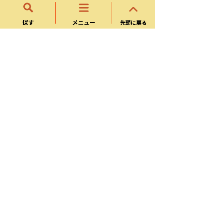
(令和４年４月１日より）
探す
メニュー
先頭に戻る
可児市体育施設内での小型無人機（ドロ
ーン等）の飛行について
ゴルフのまち可児について
カヤバスタジアムでスポーツ観戦しませ
んか
少年サッカーゴール及びサッカー得点板
の寄附を受けました
東濃信用金庫より企業版ふるさと納税の
寄附金を贈呈いただきました
東岐運輸株式会社より可児市運動公園整
備事業の寄附金を贈呈いただきました
スポーツ・ゴルフ