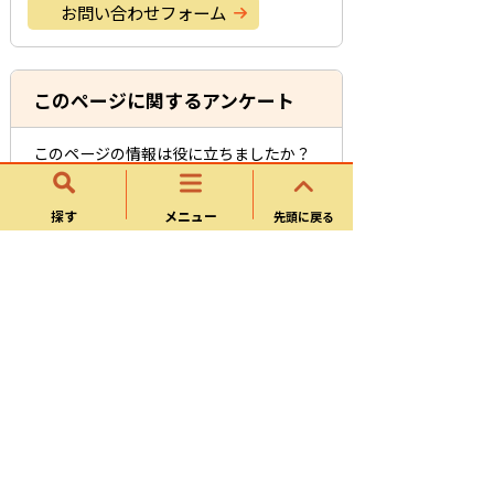
お問い合わせフォーム
このページに関するアンケート
このページの情報は役に立ちましたか？
役に立
どちらともい
役にたたな
った
えない
かった
探す
メニュー
先頭に戻る
このページは見つけやすかったですか？
役にた
どちらともい
役にたたな
った
えない
かった
サイトの使い方