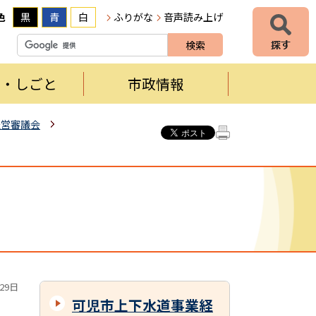
色
黒
青
白
ふりがな
音声読み上げ
者・しごと
市政情報
経営審議会
29日
可児市上下水道事業経