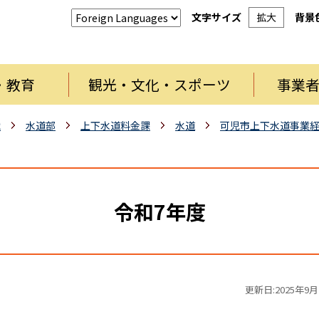
文字サイズ
拡大
背景
・教育
観光・文化・スポーツ
事業
織
水道部
上下水道料金課
水道
可児市上下水道事業
令和7年度
更新日:2025年9月