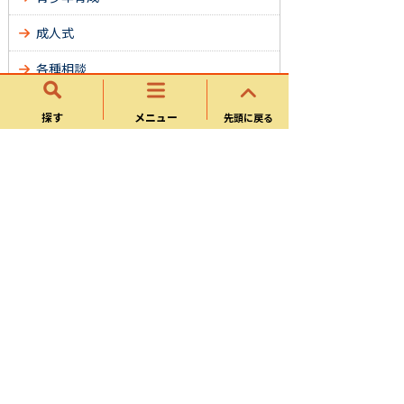
成人式
各種相談
男女共同参画
探す
メニュー
先頭に戻る
人権
多文化共生・国際化
外国語のページ
国際交流
パブリックコメント
よくある質問
サイトマップ