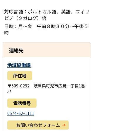
対応言語：ポルトガル語、英語、フィリ
ピノ（タガログ）語
日
時：月～金 午前８時３０分～午後５
時
連絡先
地域協働課
所在地
〒509-0292 岐阜県可児市広見一丁目1番
地
電話番号
0574-62-1111
お問い合わせフォーム