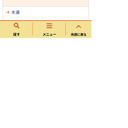
水道
下水道
探す
メニュー
先頭に戻る
様式ダウンロード
よくある質問
サイトマップ
可児市ホームページについて
ウェブアクセシビリティ方針
個人情報の取り扱い
可児市役所
〒509-0292 岐阜県可児市広見一丁目1番地 電