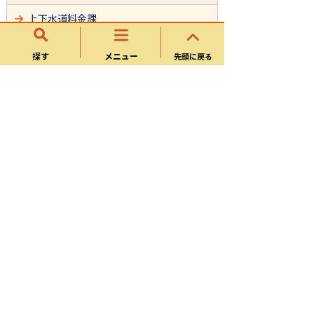
上下水道料金課
水道課
探す
メニュー
先頭に戻る
下水道課
サイトマップ
可児市ホームページについて
ウェブアクセシビリティ方針
個人情報の取り扱い
可児市役所
〒509-0292 岐阜県可児市広見一丁目1番地 電
話：0574-62-1111
開庁時間：平日 午前8時30分～午後5時15分