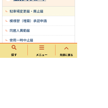
駐車場変更届・廃止届
模様替（増築）承認申請
同居人異動届
使用一時中止届
探す
メニュー
先頭に戻る
施設住宅課
お知らせ
市営住宅
空家等対策
パブリックコメント