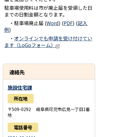
駐車場使用料は市が廃止届を受領した日
までの日割金額となります。
・駐車場廃止届 (
Word
) (
PDF
) (
記入
例
)
・
オンラインでも申請を受け付けてい
ます（LoGoフォーム）
連絡先
施設住宅課
所在地
〒509-0292 岐阜県可児市広見一丁目1番
地
電話番号