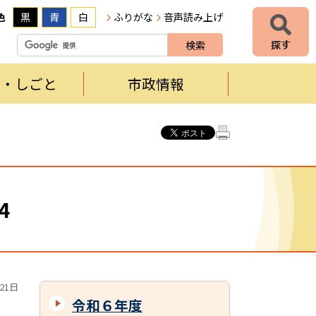
色
黒
青
白
ふりがな
音声読み上げ
者・しごと
市政情報
4
21日
令和６年度