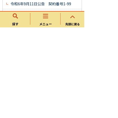
令和6年9月11日公告 契約番号1-99
令和6年9月25日公告 契約番号1-107
探す
メニュー
先頭に戻る
令和6年10月9日公告 契約番号1-113
令和６年11月20日公告 契約番号1-122
令和６年12月４日公告 契約番号１-127
令和７年１月８日公告 令和6年度 可児
市運動公園グラウンド人工芝整備工事
令和７年１月８日公告 契約番号１-139
令和７年２月19日公告 契約番号１-145
令和７年２月19日公告 契約番号１-146
一般競争入札公告