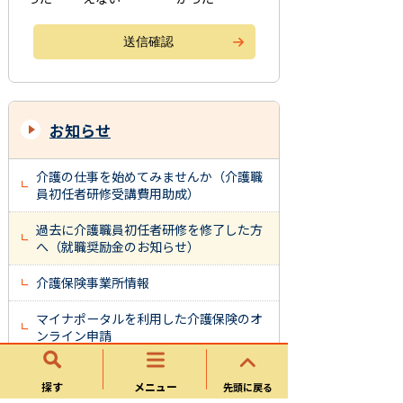
お知らせ
介護の仕事を始めてみませんか（介護職
員初任者研修受講費用助成）
過去に介護職員初任者研修を修了した方
へ（就職奨励金のお知らせ）
介護保険事業所情報
マイナポータルを利用した介護保険のオ
ンライン申請
高齢者の生活に関するアンケート 調査
探す
メニュー
先頭に戻る
結果報告書