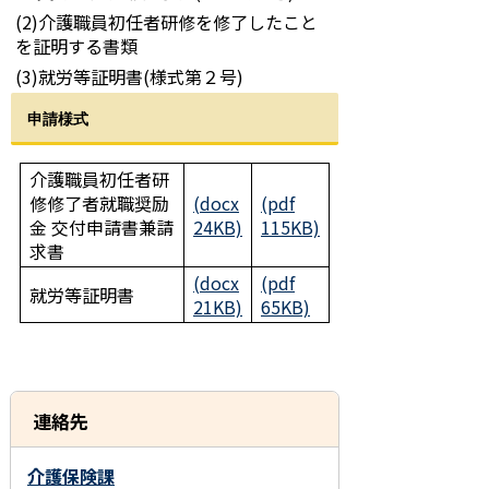
(2)介護職員初任者研修を修了したこと
を証明する書類
(3)就労等証明書(様式第２号)
申請様式
介護職員初任者研
修修了者就職奨励
(docx
(pdf
金 交付申請書兼請
24KB)
115KB)
求書
(docx
(pdf
就労等証明書
21KB)
65KB)
連絡先
介護保険課