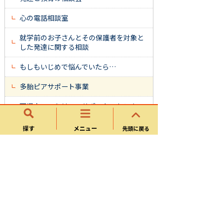
心の電話相談室
就学前のお子さんとその保護者を対象と
した発達に関する相談
もしもいじめで悩んでいたら…
多胎ピアサポート事業
可児市ファミリー・サポート・センター
探す
メニュー
先頭に戻る
子育て
子どもの医療・健診・予防接種
子育てに関するサポート・教室・子育て
情報
子育てに関する金銭的支援