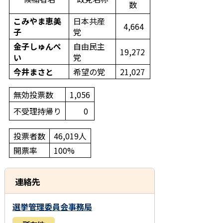
数
こみやま恵美
日本共産
4,664
子
党
金子しゅんぺ
自由民主
19,272
い
党
今井まさと
希望の党
21,027
無効投票数
1,056
不受理持帰り
0
投票者数
46,019人
開票率
100%
連絡先
選挙管理委員会事務局