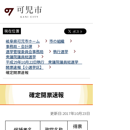
現在位置
岐阜県可児市ホーム
市の組織
事務局・会計課
選挙管理委員会事務局
執行選挙
衆議院議員総選挙
平成29年10月22日執行 衆議院議員総選挙
開票速報【小選挙区】
確定開票速報
確定開票速報
更新日:2017年10月23日
得票
候補者名
政党名称