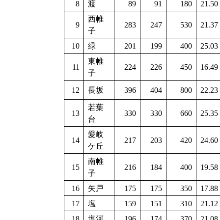
8
渡
89
91
180
21.50
西帷
9
283
247
530
21.37
子
10
緑
201
199
400
25.03
東帷
11
224
226
450
16.49
子
12
長坂
396
404
800
22.23
若葉
13
330
330
660
25.35
台
愛岐
14
217
203
420
24.60
ケ丘
南帷
15
216
184
400
19.58
子
16
矢戸
175
175
350
17.88
17
塩
159
151
310
21.12
18
塩河
196
174
370
21.08