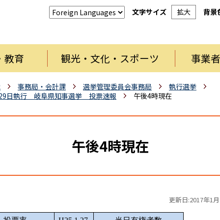
文字サイズ
拡大
背景
・教育
観光・文化・スポーツ
事業
織
事務局・会計課
選挙管理委員会事務局
執行選挙
月29日執行 岐阜県知事選挙 投票速報
午後4時現在
午後4時現在
更新日:2017年1月