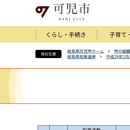
くらし・手続き
子育て
岐阜県可児市ホーム
市の組
現在位置
岐阜県知事選挙
平成29年1