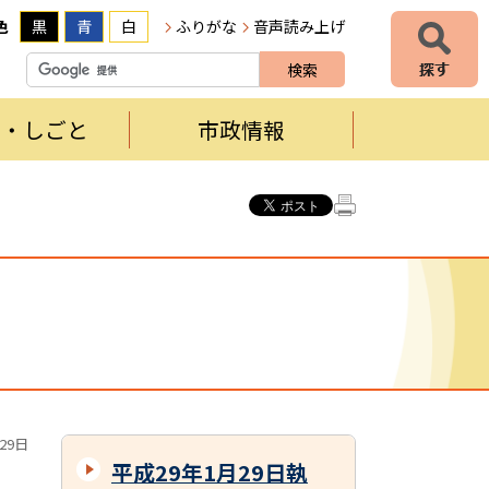
色
黒
青
白
ふりがな
音声読み上げ
者・しごと
市政情報
29日
平成29年1月29日執