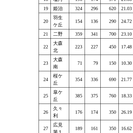
19
姫治
324
296
620
21.03
羽生
20
154
136
290
24.72
ケ丘
21
二野
359
341
700
23.10
大森
22
223
227
450
17.48
北
大森
23
71
79
150
10.30
南
桜ケ
24
354
336
690
21.77
丘
皐ケ
25
385
375
760
18.33
丘
久々
26
176
174
350
26.19
利
広見
27
189
161
350
16.62
第１