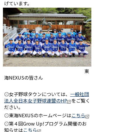
げています。
東
海NEXUSの皆さん
⚾女子野球タウンについては、
一般社団
法人全日本女子野球連盟のHP
をご覧く
ださい。
⚾東海NEXUSのホームページは
こちら
⚾第４回Grow Up!プログラム開催のお
知らせは
こちら