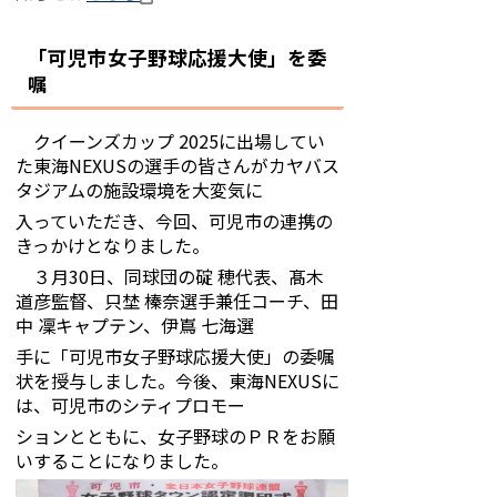
「可児市女子野球応援大使」を委
嘱
クイーンズカップ 2025に出場してい
た東海NEXUSの選手の皆さんがカヤバス
タジアムの施設環境を大変気に
入っていただき、今回、可児市の連携の
きっかけとなりました。
３月30日、同球団の碇 穂代表、髙木
道彦監督、只埜 榛奈選手兼任コーチ、田
中 凜キャプテン、伊嶌 七海選
手に「可児市女子野球応援大使」の委嘱
状を授与しました。今後、東海NEXUSに
は、可児市のシティプロモー
ションとともに、女子野球のＰＲをお願
いすることになりました。