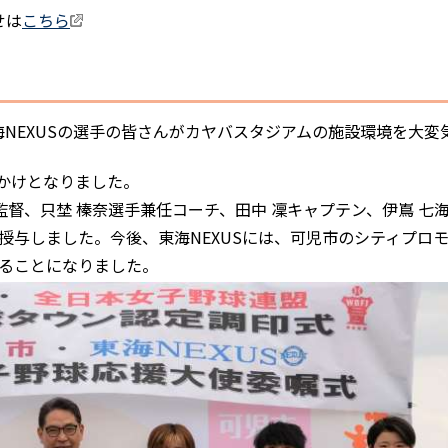
せは
こちら
海NEXUSの選手の皆さんがカヤバスタジアムの施設環境を大変
かけとなりました。
監督、只埜 榛奈選手兼任コーチ、田中 凜キャプテン、伊嶌 七
授与しました。今後、東海NEXUSには、可児市のシティプロ
ることになりました。