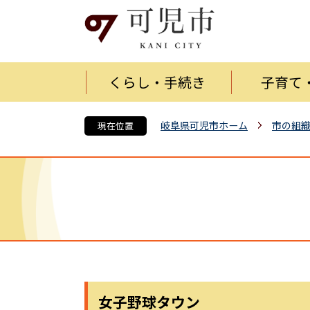
くらし・手続き
子育て
岐阜県可児市ホーム
市の組
現在位置
女子野球タウン