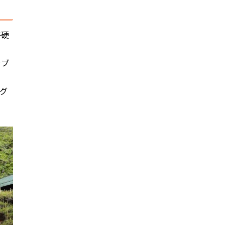
子硬
ラブ
グ