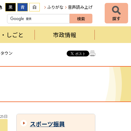
色
黒
青
白
ふりがな
音声読み上げ
者・しごと
市政情報
球タウン
25日
スポーツ振興