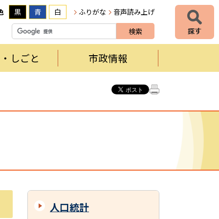
色
黒
青
白
ふりがな
音声読み上げ
者・しごと
市政情報
人口統計