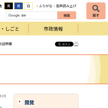
色
黒
青
白
ふりがな
音声読み上げ
者・しごと
市政情報
合証明書
月3日
開発
な