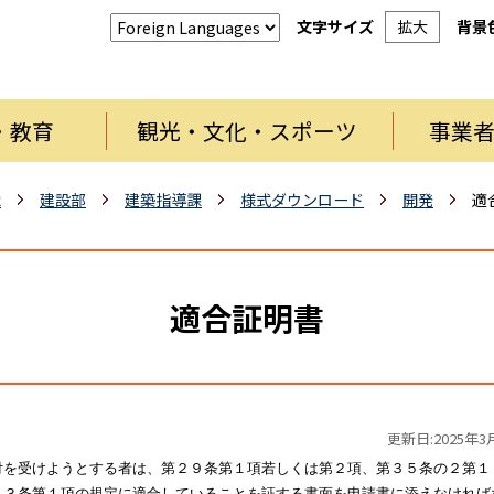
文字サイズ
拡大
背景
・教育
観光・文化・スポーツ
事業
織
建設部
建築指導課
様式ダウンロード
開発
適
適合証明書
更新日:2025年3
付を受けようとする者は、第２９条第１項若しくは第２項、第３５条の２第１
５３条第１項の規定に適合していることを証する書面を申請書に添えなければ