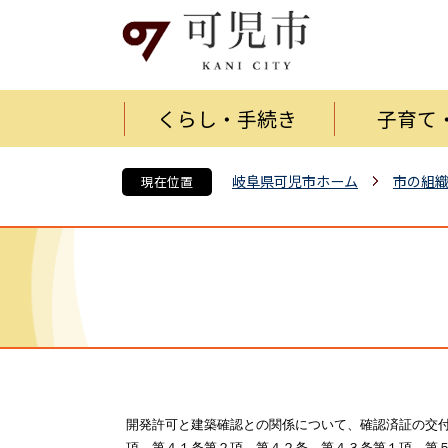
くらし・手続き
子育て
岐阜県可児市ホーム
市の組
現在位置
開発許可と建築確認との関係について、確認済証の交
項、第４１条第２項、第４２条、第４３条第１項、第