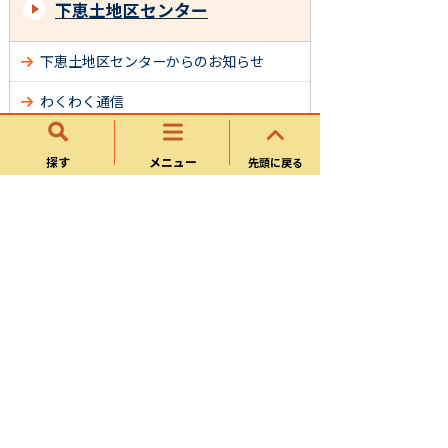
下恵土地区センター
下恵土地区センターからのお知らせ
わくわく通信
地区センターだより
探す
メニュー
先頭に戻る
回覧文書
地区センター利用サークル一覧
サイトマップ
可児市ホームページについて
ウェブアクセシビリティ方針
個人情報の取り扱い