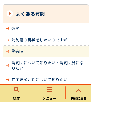
よくある質問
火災
消防署の見学をしたいのですが
災害時
消防団について知りたい・消防団員にな
りたい
自主防災活動について知りたい
天気について調べたい、相談したい、天
気予報が知りたい
探す
メニュー
先頭に戻る
防災無線の内容をもう一度聞きたい
違法駐車（路上駐車）をどうにかしてほ
しい