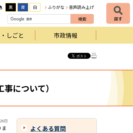
色
黒
青
白
ふりがな
音声読み上げ
者・しごと
市政情報
工事について）
26日
よくある質問
りま