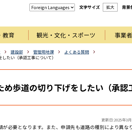
文字サイズ
拡大
背景
・教育
観光・文化・スポーツ
事業
織
建設部
管理用地課
よくある質問
をしたい（承認工事について）
ため歩道の切り下げをしたい（承認
更新日:2025年3月
申請が必要となります。また、申請先も道路の種別により異な