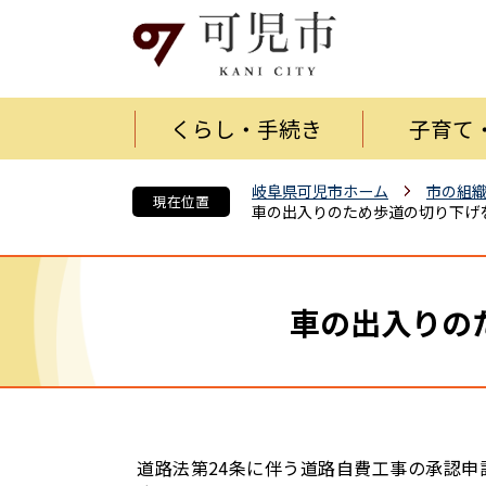
くらし・手続き
子育て
岐阜県可児市ホーム
市の組
現在位置
車の出入りのため歩道の切り下げ
車の出入りの
道路法第24条に伴う道路自費工事の承認