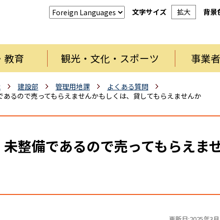
文字サイズ
拡大
背景
・教育
観光・文化・スポーツ
事業
織
建設部
管理用地課
よくある質問
であるので売ってもらえませんかもしくは、貸してもらえませんか
、未整備であるので売ってもらえま
更新日:2025年3月