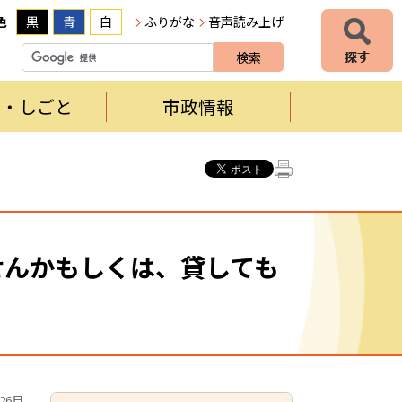
色
黒
青
白
ふりがな
音声読み上げ
者・しごと
市政情報
せんかもしくは、貸しても
26日