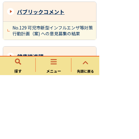
パブリックコメント
No.129 可児市新型インフルエンザ等対策
行動計画（案) への意見募集の結果
健康増進課
探す
メニュー
先頭に戻る
子どもの健康
様式ダウンロード
季節のお知らせ
休日・夜間の急病
妊娠・出産
おとなの健康