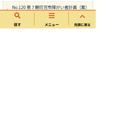
No.120 第７期可児市障がい者計画（案）
への意見募集の結果
探す
メニュー
No.106 第６期可児市障がい者計画（案）
先頭に戻る
への意見募集の結果
福祉支援課
所管分野
各種相談
自殺対策
障がい者計画
制度・お知らせ
様式ダウンロード