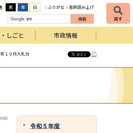
色
黒
青
白
ふりがな
音声読み上げ
者・しごと
市政情報
５年１０月入札分
30日
令和５年度