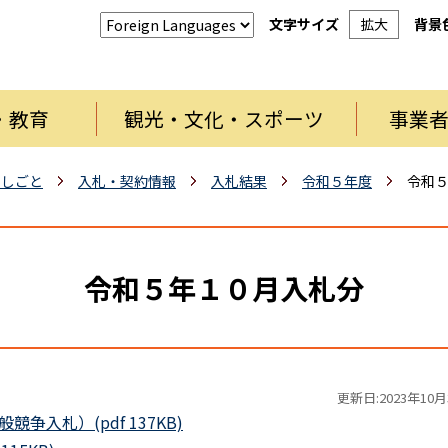
文字サイズ
拡大
背景
・教育
観光・文化・スポーツ
事業
・しごと
入札・契約情報
入札結果
令和５年度
令和
令和５年１０月入札分
更新日:2023年10月
入札）(pdf 137KB)