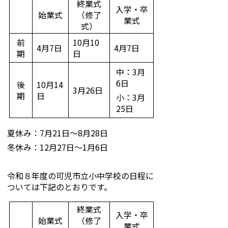
終業式
入学・卒
始業式
（修了
業式
式）
前
10月10
4月7日
4月7日
期
日
中：3月
6日
後
10月14
3月26日
期
日
小：3月
25日
夏休み：7月21日～8月28日
冬休み：12月27日～1月6日
令和８年度の可児市立小中学校の日程に
ついては下記のとおりです。
終業式
入学・卒
始業式
（修了
業式