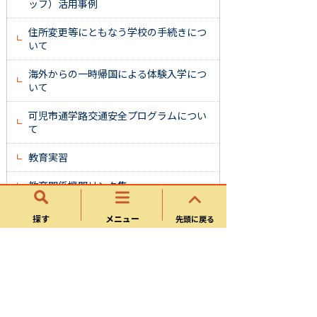
ッフ）活用事例
住所変更等にともなう学校の手続きにつ
いて
海外からの一時帰国による体験入学につ
いて
可児市通学路交通安全プログラムについ
て
教育実習
教育関係機関リンク集
ホルンを寄附していただきました（東可
探す
メニュー
先頭に戻る
児中学校）
可児市教育情報セキュリティポリシー
（基本方針）