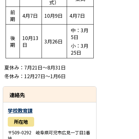
式）
前
4月7日
10月9日
4月7日
期
中：3月
5日
後
10月13
3月26日
期
日
小：3月
25日
夏休み：7月21日～8月31日
冬休み：12月27日～1月6日
連絡先
学校教育課
所在地
〒509-0292 岐阜県可児市広見一丁目1番
地