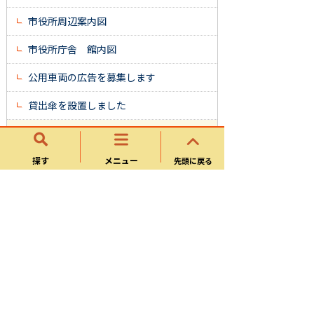
市役所周辺案内図
市役所庁舎 館内図
公用車両の広告を募集します
貸出傘を設置しました
可児市役所東館１階喫茶店について
探す
メニュー
先頭に戻る
管財検査課
お知らせ
入札・契約情報
工事検査様式
市有財産