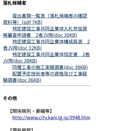
落札候補者
提出書類一覧表（落札候補者の確認
資料等）(pdf 7KB)
特定建設工事共同企業体入札参加資
格審査申請書 2者JV用(doc 30KB)
特定建設工事共同企業体構成員表 2
者JV用(doc 32KB)
特定建設工事共同企業体協定書 2者
JV用(doc 38KB)
同種工事の施工実績調書(doc 38KB)
配置予定技術者等の資格及び工事経
験調書(doc 36KB)
その他
【関係規則・要綱等】
http://www.city.kani.lg.jp/3948.htm
【更新履歴】