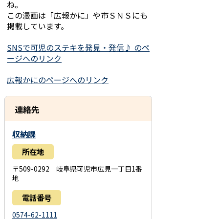
ね。
この漫画は「広報かに」や市ＳＮＳにも
掲載しています。
SNSで可児のステキを発見・発信♪ のペ
ージへのリンク
広報かにのページへのリンク
連絡先
収納課
所在地
〒509-0292 岐阜県可児市広見一丁目1番
地
電話番号
0574-62-1111