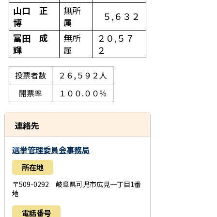
山口 正
無所
５,６３２
博
属
冨田 成
無所
２０,５７
輝
属
２
投票者数
２６,５９２人
開票率
１００.００％
連絡先
選挙管理委員会事務局
所在地
〒509-0292 岐阜県可児市広見一丁目1番
地
電話番号