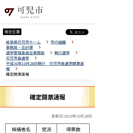
現在位置
岐阜県可児市ホーム
市の組織
事務局・会計課
選挙管理委員会事務局
執行選挙
可児市長選挙
平成30年10月28日執行 可児市長選挙開票速
報
確定開票速報
確定開票速報
更新日:2018年10月28日
候補者名
党派
得票数