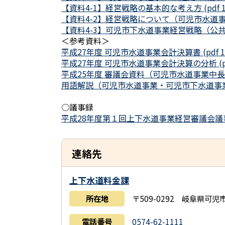
【資料4-1】経営戦略の基本的な考え方 (pdf 11
【資料4-2】経営戦略について（可児市水道事業） 
【資料4-3】可児市下水道事業経営戦略（公共・特環
＜参考資料＞
平成27年度 可児市水道事業会計決算書 (pdf 10
平成27年度 可児市水道事業会計決算の分析 (pdf
平成25年度 審議会資料（可児市水道事業中長期収支
用語解説（可児市水道事業・可児市下水道事業） (
○議事録
平成28年度第１回上下水道事業経営審議会議事録 
連絡先
上下水道料金課
所在地
〒509-0292 岐阜県可
電話番号
0574-62-1111