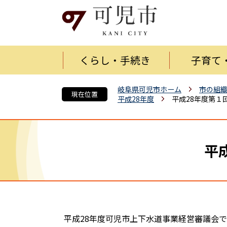
くらし・手続き
子育て
岐阜県可児市ホーム
市の組
現在位置
平成28年度
平成28年度第１
平
平成28年度可児市上下水道事業経営審議会