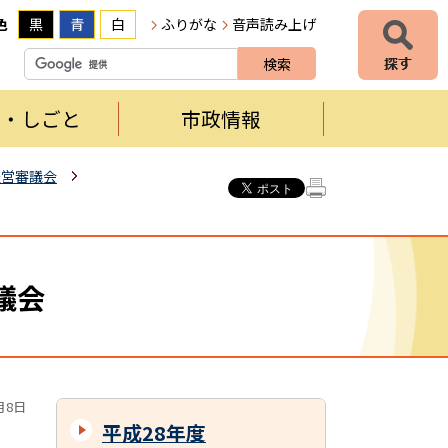
色
黒
青
白
ふりがな
音声読み上げ
者・しごと
市政情報
経営審議会
議会
月8日
平成28年度