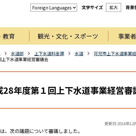
文字サイズ
拡大
背景
・教育
観光・文化・スポーツ
事業
織
水道部
上下水道料金課
水道
可児市上下水道事業
回上下水道事業経営審議会
成28年度第１回上下水道事業経営審
更新日:2016年12
では、次の議題について審議しました。