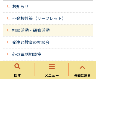
お知らせ
不登校対策（リーフレット）
相談活動・研修活動
発達と教育の相談会
心の電話相談室
全国学力・学習状況調査
探す
メニュー
先頭に戻る
ICT教育
研究所だより
教育研究所 アクセス
調査・研究
スマイリングルーム