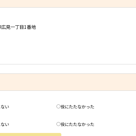
児市広見一丁目1番地
えない
役にたたなかった
えない
役にたたなかった