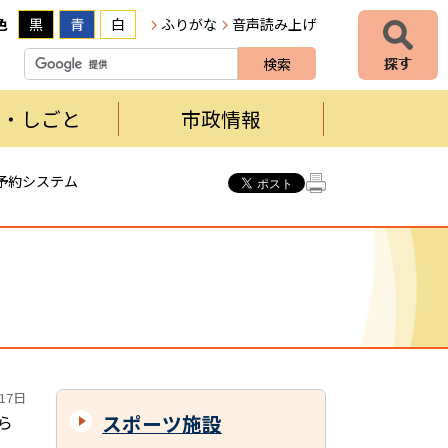
色
黒
青
白
ふりがな
音声読み上げ
者・しごと
市政情報
予約システム
17日
スポーツ施設
ら