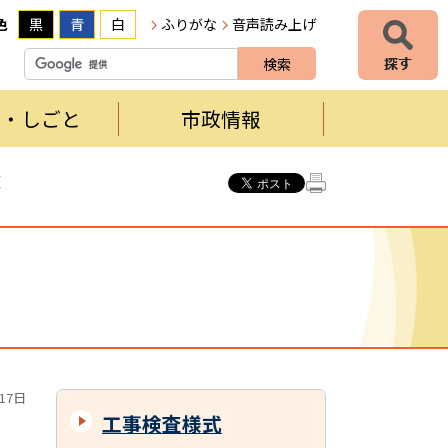
色
黒
青
白
ふりがな
音声読み上げ
者・しごと
市政情報
願
17日
工事検査様式