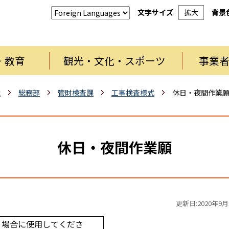
文字サイズ
拡大
背景
・教育
観光・文化・スポーツ
事業
織
総務部
管財検査課
工事検査様式
休日・夜間作業
休日・夜間作業願
更新日:2020年9月
う場合に使用してくださ