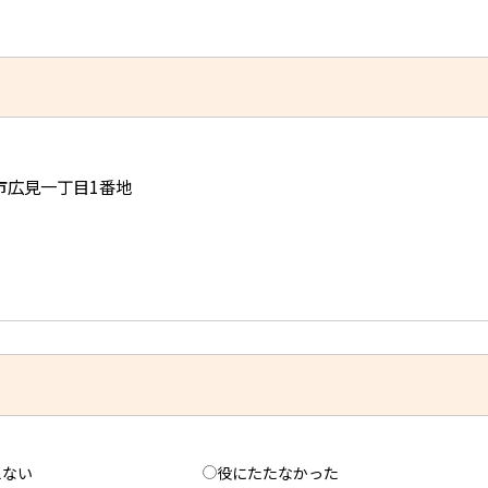
児市広見一丁目1番地
えない
役にたたなかった