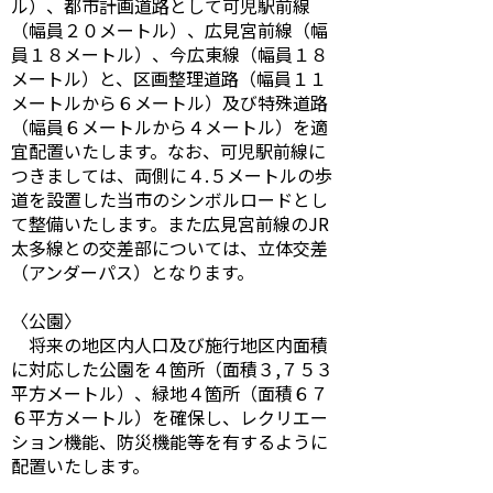
ル）、都市計画道路として可児駅前線
（幅員２０メートル）、広見宮前線（幅
員１８メートル）、今広東線（幅員１８
メートル）と、区画整理道路（幅員１１
メートルから６メートル）及び特殊道路
（幅員６メートルから４メートル）を適
宜配置いたします。なお、可児駅前線に
つきましては、両側に４.５メートルの歩
道を設置した当市のシンボルロードとし
て整備いたします。また広見宮前線のJR
太多線との交差部については、立体交差
（アンダーパス）となります。
〈公園〉
将来の地区内人口及び施行地区内面積
に対応した公園を４箇所（面積３,７５３
平方メートル）、緑地４箇所（面積６７
６平方メートル）を確保し、レクリエー
ション機能、防災機能等を有するように
配置いたします。