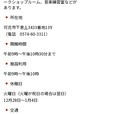
ークショップルーム、音楽練習室など
が
あります。
所在地
可児市下恵土
3433
番地
139
（電話
0574-60-3311
）
開館時間
午前
9
時～午後
10
時
30
分まで
施設利用
午前
9
時～午後
10
時
休館日
火曜日（火曜が祝日の場合は翌日）
12
月
28
日～
1
月
4
日
交通