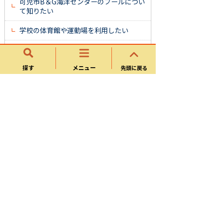
可児市B＆G海洋センターのプールについ
て知りたい
学校の体育館や運動場を利用したい
市内のグラウンドについて知りたい
探す
メニュー
先頭に戻る
市のトレーニングルームを利用したい
文化創造センターについて知りたい
文化スポーツ課
お知らせ
中学校部活動改革
スポーツ施設
スポーツ振興