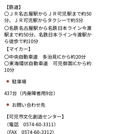
【鉄道】
〇ＪＲ名古屋
駅からＪＲ可児駅まで約50
分、ＪＲ可児駅からタクシーで約5分
〇名鉄名古
屋駅から名鉄日本ライン今渡
駅まで約50分、名鉄日本ライン今渡駅か
ら徒歩で約10分
【マイカー】
〇中央自動車道 多治見ICから約20分
〇東海環状自動車道 可児御嵩ICから約
10分
駐車場
437
台（内身障者用
9
台）
お問い合わせ先
【可児市文化創造センター】
（電話
0574-60-3311
）
（
FAX
0574-60-3312
）