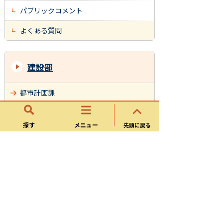
パブリックコメント
よくある質問
建設部
都市計画課
土木課
探す
メニュー
先頭に戻る
建築指導課
施設住宅課
管理用地課
サイトマップ
可児市ホームページについて