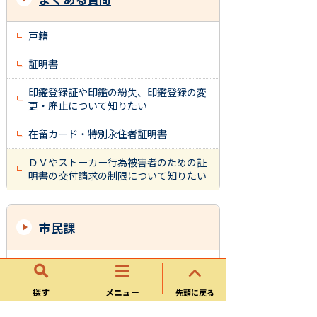
戸籍
証明書
印鑑登録証や印鑑の紛失、印鑑登録の変
更・廃止について知りたい
在留カード・特別永住者証明書
ＤＶやストーカー行為被害者のための証
明書の交付請求の制限について知りたい
市民課
戸籍・住民票・印鑑登録
マイナンバーカード（個人番号カード）
探す
メニュー
先頭に戻る