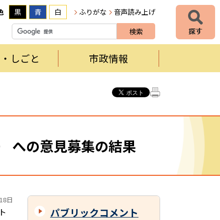
色
黒
青
白
ふりがな
音声読み上げ
者・しごと
市政情報
） への意見募集の結果
18日
パブリックコメント
ト