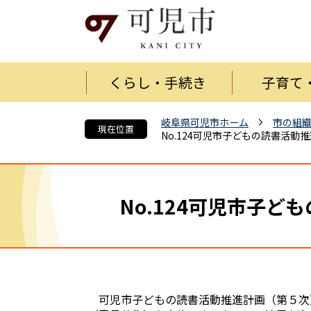
くらし・手続き
子育て
岐阜県可児市ホーム
市の組
現在位置
No.124可児市子どもの読書活
No.124可児市子
可児市子どもの読書活動推進計画（第５次