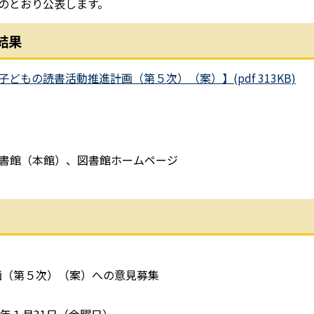
のとおり公表します。
結果
子どもの読書活動推進計画（第５次）（案）】(pdf 313KB)
館（本館）、図書館ホームページ
画（第５次）（案）への意見募集