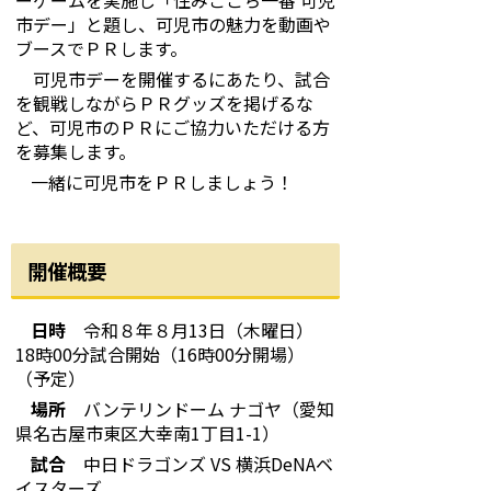
ーゲームを実施し「住みごこち一番 可児
市デー」と題し、可児市の魅力を動画や
ブースでＰＲ
します。
可児市デーを開催するにあたり、試合
を観戦しながらＰＲグッズを掲げるな
ど、可児市のＰＲにご協力いただける方
を募集します。
一緒に可児市をＰＲしましょう！
開催概要
日時
令和８年８月13日（木曜日）
18
時00
分試合開始（
16
時0
0
分開場）
（予定
）
場所
バンテリンドーム ナゴヤ（愛知
県名古屋市東区大幸南
1
丁目
1-1
）
試合
中日ドラゴンズ
VS 横浜DeNAベ
イスターズ