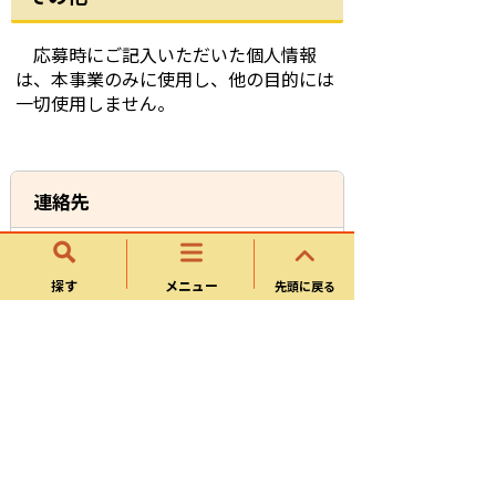
応募時にご記入いただいた個人情報
は、本事業のみに使用し、他の目的には
一切使用しません。
連絡先
秘書政策課
探す
メニュー
先頭に戻る
所在地
〒509-0292 岐阜県可児市広見一丁目1番
地
電話番号
0574-62-1111
お問い合わせフォーム